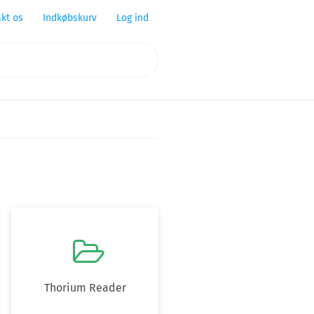
kt os
Indkøbskurv
Log ind

Thorium Reader