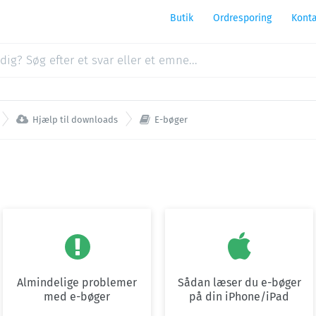
Butik
Ordresporing
Konta


Hjælp til downloads
E-bøger


Almindelige problemer
Sådan læser du e-bøger
med e-bøger
på din iPhone/iPad